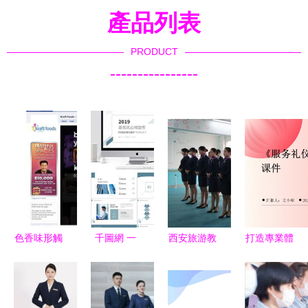
產品列表
PRODUCT
----------------
色香味形觸
千圖網 一
西安旅游教
打造專業體
網端 如何
站式產品公
育城建工程
驗 服務禮
基于食品餐
司網頁模板
學校 以禮
儀培訓課件
飲品牌特
素材下載平
儀服務為
的網站設計